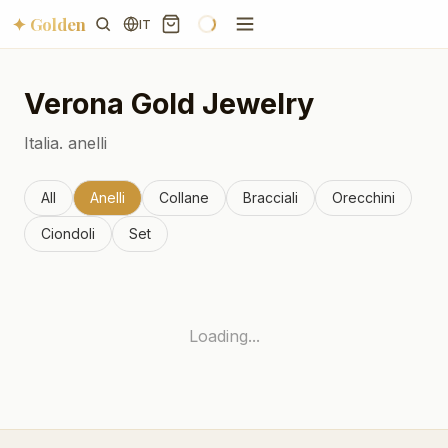
✦ Golden
IT
Verona
Gold Jewelry
Italia.
anelli
All
Anelli
Collane
Bracciali
Orecchini
Ciondoli
Set
Loading...