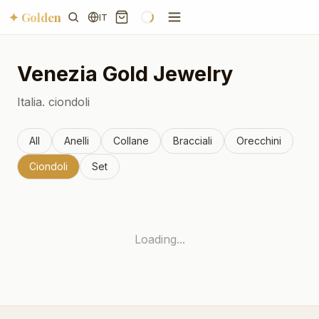
✦ Golden
IT
Venezia
Gold Jewelry
Italia.
ciondoli
All
Anelli
Collane
Bracciali
Orecchini
Ciondoli
Set
Loading...