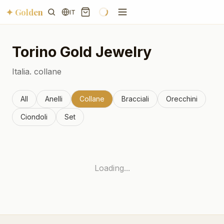
✦ Golden
IT
Torino
Gold Jewelry
Italia.
collane
All
Anelli
Collane
Bracciali
Orecchini
Ciondoli
Set
Loading...