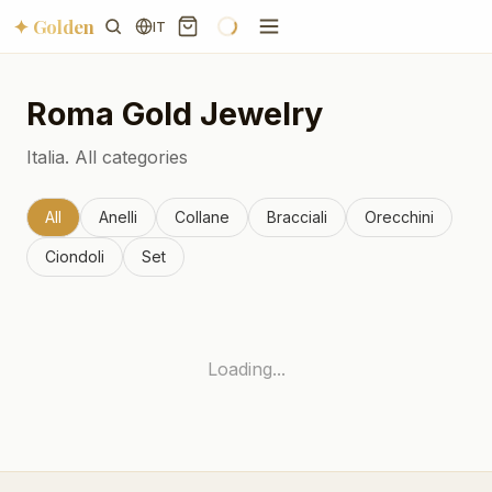
✦ Golden
IT
Roma
Gold Jewelry
Italia.
All categories
All
Anelli
Collane
Bracciali
Orecchini
Ciondoli
Set
Loading...