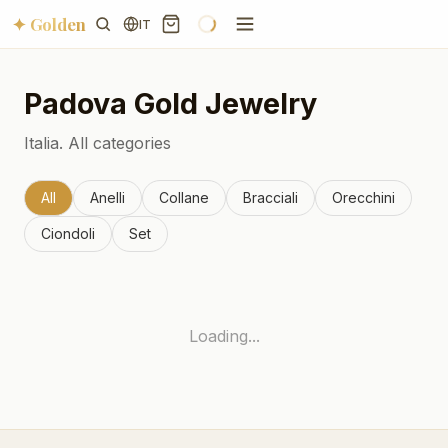
✦ Golden
IT
Padova
Gold Jewelry
Italia.
All categories
All
Anelli
Collane
Bracciali
Orecchini
Ciondoli
Set
Loading...