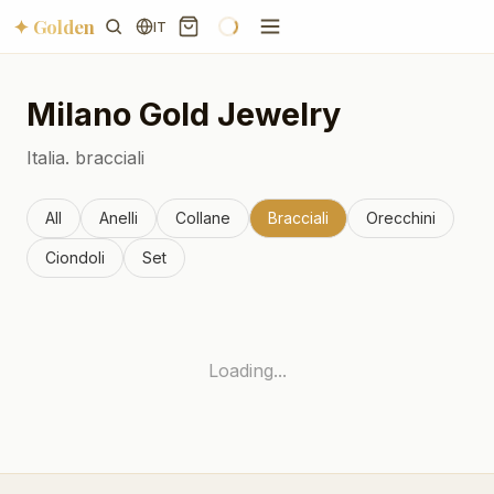
✦ Golden
IT
Milano
Gold Jewelry
Italia.
bracciali
All
Anelli
Collane
Bracciali
Orecchini
Ciondoli
Set
Loading...