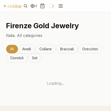
✦ Golden
IT
Firenze
Gold Jewelry
Italia.
All categories
All
Anelli
Collane
Bracciali
Orecchini
Ciondoli
Set
Loading...