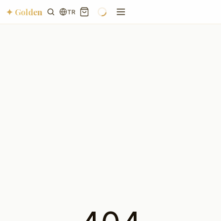
✦ Golden
TR