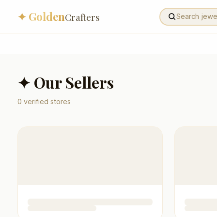
✦ Golden
Crafters
✦ Our Sellers
0
verified stores