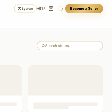
Become a Seller
System
TR