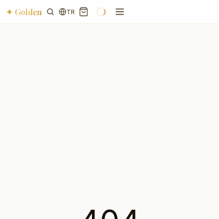
✦ Golden
TR