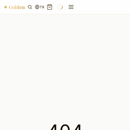
✦ Golden
TR