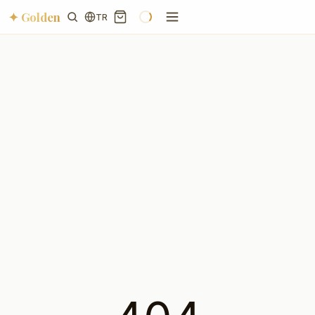
✦ Golden
TR