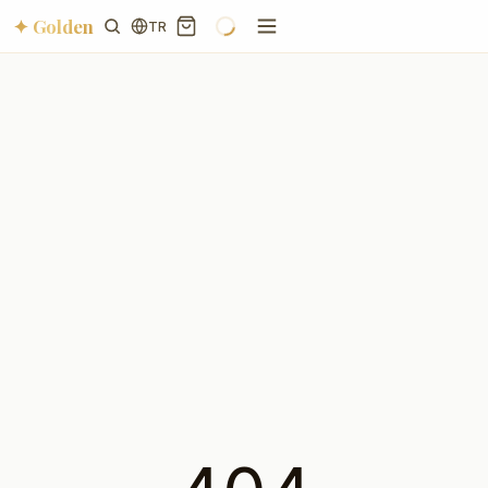
✦ Golden
TR