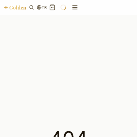
✦ Golden
TR