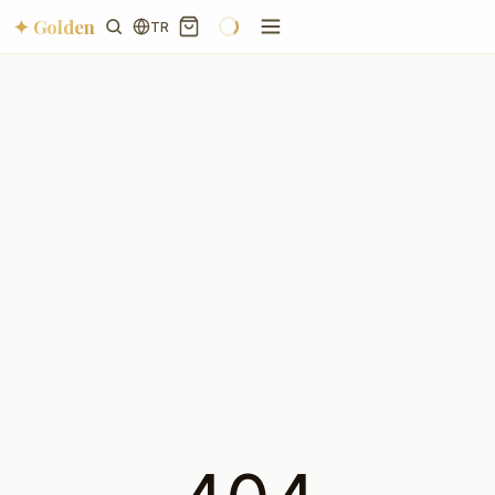
✦ Golden
TR